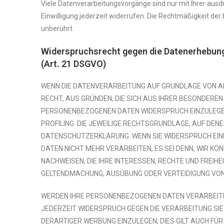
Viele Datenverarbeitungsvorgänge sind nur mit Ihrer ausdrü
Einwilligung jederzeit widerrufen. Die Rechtmäßigkeit der
unberührt.
Widerspruchsrecht gegen die Datenerhebung
(Art. 21 DSGVO)
WENN DIE DATENVERARBEITUNG AUF GRUNDLAGE VON ART. 
RECHT, AUS GRÜNDEN, DIE SICH AUS IHRER BESONDEREN
PERSONENBEZOGENEN DATEN WIDERSPRUCH EINZULEGEN;
PROFILING. DIE JEWEILIGE RECHTSGRUNDLAGE, AUF DEN
DATENSCHUTZERKLÄRUNG. WENN SIE WIDERSPRUCH EIN
DATEN NICHT MEHR VERARBEITEN, ES SEI DENN, WIR K
NACHWEISEN, DIE IHRE INTERESSEN, RECHTE UND FREIH
GELTENDMACHUNG, AUSÜBUNG ODER VERTEIDIGUNG VON
WERDEN IHRE PERSONENBEZOGENEN DATEN VERARBEITET
JEDERZEIT WIDERSPRUCH GEGEN DIE VERARBEITUNG S
DERARTIGER WERBUNG EINZULEGEN; DIES GILT AUCH FÜR