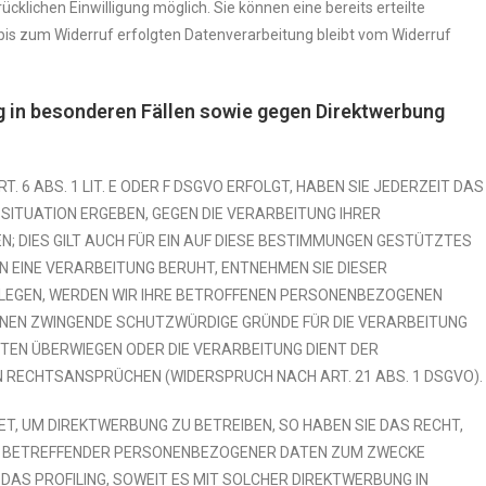
cklichen Einwilligung möglich. Sie können eine bereits erteilte
 bis zum Widerruf erfolgten Datenverarbeitung bleibt vom Widerruf
 in besonderen Fällen sowie gegen Direktwerbung
6 ABS. 1 LIT. E ODER F DSGVO ERFOLGT, HABEN SIE JEDERZEIT DAS
 SITUATION ERGEBEN, GEGEN DIE VERARBEITUNG IHRER
 DIES GILT AUCH FÜR EIN AUF DIESE BESTIMMUNGEN GESTÜTZTES
EN EINE VERARBEITUNG BERUHT, ENTNEHMEN SIE DIESER
LEGEN, WERDEN WIR IHRE BETROFFENEN PERSONENBEZOGENEN
ÖNNEN ZWINGENDE SCHUTZWÜRDIGE GRÜNDE FÜR DIE VERARBEITUNG
EITEN ÜBERWIEGEN ODER DIE VERARBEITUNG DIENT DER
 RECHTSANSPRÜCHEN (WIDERSPRUCH NACH ART. 21 ABS. 1 DSGVO).
, UM DIREKTWERBUNG ZU BETREIBEN, SO HABEN SIE DAS RECHT,
IE BETREFFENDER PERSONENBEZOGENER DATEN ZUM ZWECKE
 DAS PROFILING, SOWEIT ES MIT SOLCHER DIREKTWERBUNG IN